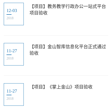
【项目】教务教学行政办公一站式平台
12-03
项目验收
2018
【项目】金山智库信息化平台正式通过
11-27
验收
2018
【项目】《掌上金山》项目验收
11-27
2018