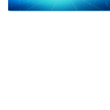
《关
于
进
一
步
为
居
村
组
织
减
负
的
若
干