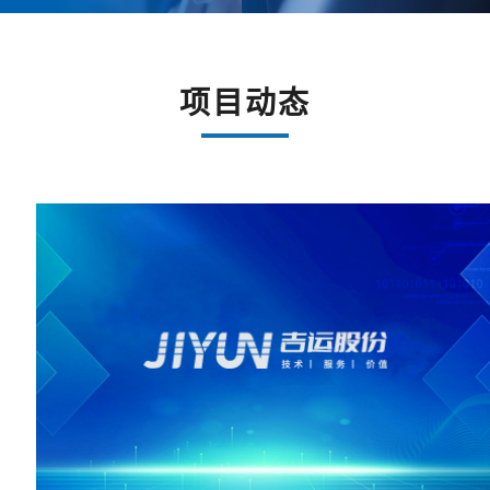
项目动态
【项目】“减负不减质” 金山区居村一体化信息
为
贯
彻
落
实