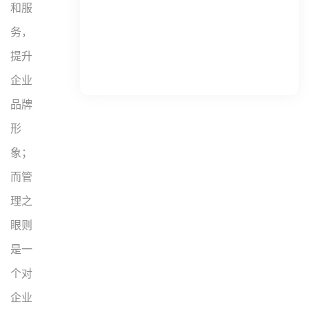
和服
务，
提升
企业
品牌
形
象；
而管
理之
眼则
是一
个对
企业