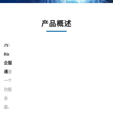
产品概述
JY-
Biz
企服
通
是
一个
功能
全
面、