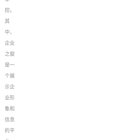
控。
其
中，
企业
之窗
是一
个展
示企
业形
象和
信息
的平