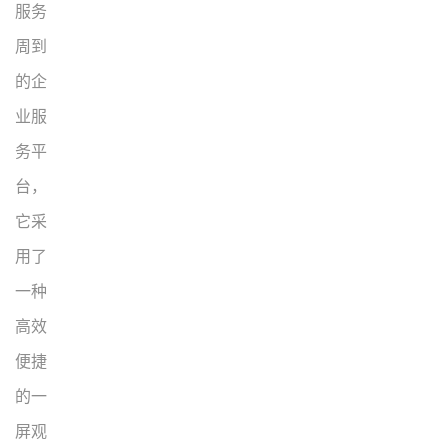
服务
周到
的企
业服
务平
台，
它采
用了
一种
高效
便捷
的一
屏观