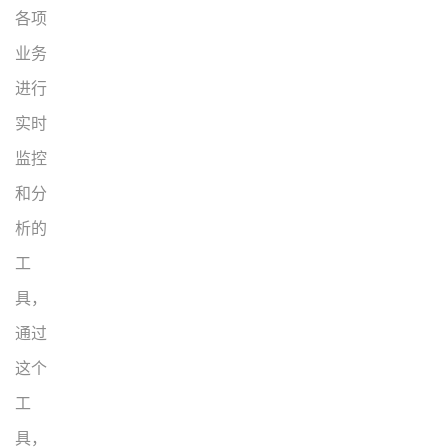
各项
业务
进行
实时
监控
和分
析的
工
具，
通过
这个
工
具，