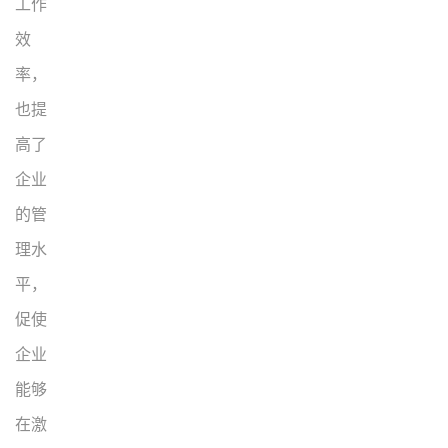
工作
效
率，
也提
高了
企业
的管
理水
平，
促使
企业
能够
在激