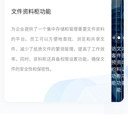
文件资料柜功能
为企业提供了一个集中存储和管理重要文件资料
的平台。员工可以方便地查找、浏览和共享文
访
文
内
件，减少了纸质文件的繁琐管理，提高了工作效
客
件
部
率。同时，资料柜还具备权限设置功能，确保文
预
资
培
件的安全性和保密性。
约
料
训
功
柜
功
能
功
能
能