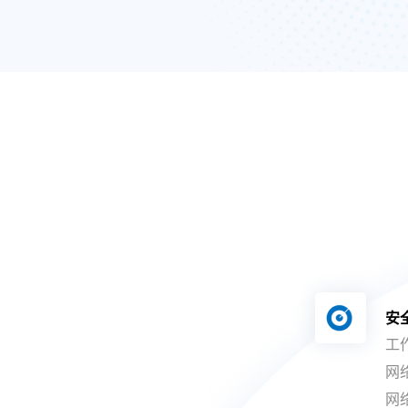
安
工
网
网